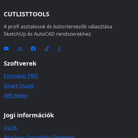
CUTLISTTOOLS
A profi asztalosok és bútortervezők választása
SketchUp és AutoCAD rendszerekhez.
S
Szoftverek
Estimator PRO
Smart Quote
ABS Méter
Jogi információk
Gy.I.K.
Általános Szerződési Feltételek