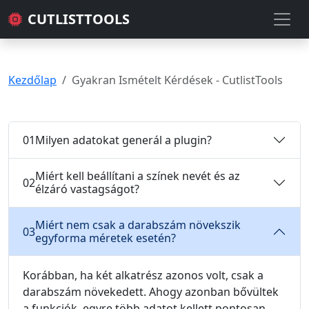
CUTLISTTOOLS
Kezdőlap
Gyakran Ismételt Kérdések - CutlistTools
01
Milyen adatokat generál a plugin?
Miért kell beállítani a színek nevét és az
02
élzáró vastagságot?
Miért nem csak a darabszám növekszik
03
egyforma méretek esetén?
Korábban, ha két alkatrész azonos volt, csak a
darabszám növekedett. Ahogy azonban bővültek
a funkciók, egyre több adatot kellett pontosan