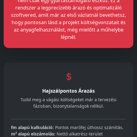
nem csak egy gyártástámogató eszköz. Ez a
rendszer a legprecízebb árazó és optimalizáló
szoftvered, amit már az első vázlatnál bevethetsz,
hogy pontosan lásd a projekt költségvonzatait és
az anyagfelhasználást, még mielőtt a műhelybe
lépnél.
Hajszálpontos Árazás
Tudd meg a vágási költségeket már a tervezési
fázisban, bizonytalanságok nélkül.
fm alapú kalkuláció:
Pontos marófej úthossz számítás.
m² alapú elszámolás:
Nettó alkatrész-terület