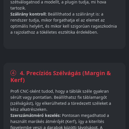
szétválogatnod a modellt, a plugin tudja, mi hova
tartozik.
Szálirány kontroll:
Beállíthatod a szálirányt is: a
rendszer tudja, mikor forgathatja el az elemet az
optimális helyért, és mikor kell szigorúan ragaszkodnia
a rajzolathoz a tökéletes esztétika érdekében.
4. Precíziós Szélvágás (Margin &
Kerf)
Profi CNC-sként tudod, hogy a táblák széle gyakran
sérült vagy pontatlan. Beállíthatsz fix táblamargót
(szélvágást), így elkerülheted a töredezett széleket a
kész alkatrészeken.
Szerszámátmérő kezelés:
Pontosan megadhatod a
használt marókés átmérőjét (Kerf), így a kiterítés
figyelembe veszi a darabok közötti távolságot. A