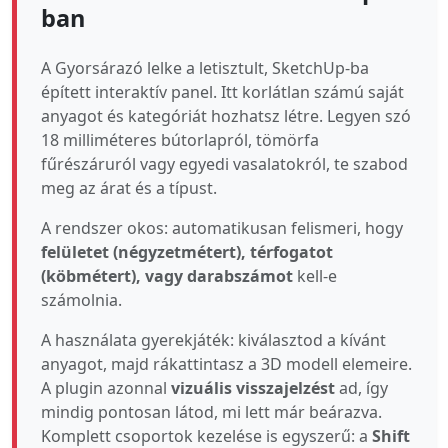
ban
A Gyorsárazó lelke a letisztult, SketchUp-ba
épített interaktív panel. Itt korlátlan számú saját
anyagot és kategóriát hozhatsz létre. Legyen szó
18 milliméteres bútorlapról, tömörfa
fűrészáruról vagy egyedi vasalatokról, te szabod
meg az árat és a típust.
A rendszer okos: automatikusan felismeri, hogy
felületet (négyzetmétert), térfogatot
(köbmétert), vagy darabszámot
kell-e
számolnia.
A használata gyerekjáték: kiválasztod a kívánt
anyagot, majd rákattintasz a 3D modell elemeire.
A plugin azonnal
vizuális visszajelzést
ad, így
mindig pontosan látod, mi lett már beárazva.
Komplett csoportok kezelése is egyszerű: a
Shift