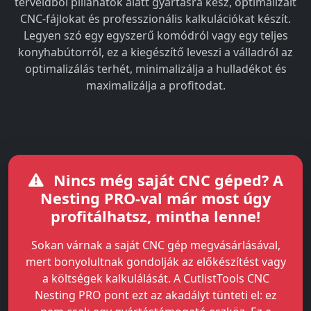
terveidből pillanatok alatt gyártásra kész, optimalizált
CNC-fájlokat és professzionális kalkulációkat készít.
Legyen szó egy egyszerű komódról vagy egy teljes
konyhabútorról, ez a kiegészítő leveszi a válladról az
optimalizálás terhét, minimalizálja a hulladékot és
maximalizálja a profitodat.
Nincs még saját CNC géped? A
Nesting PRO-val már most úgy
profitálhatsz, mintha lenne!
Sokan várnak a saját CNC gép megvásárlásával,
mert bonyolultnak gondolják az előkészítést vagy
a költségek kalkulálását. A CutlistTools CNC
Nesting PRO pont ezt az akadályt tünteti el: ez