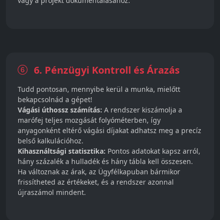
vagy a projekt dokumentálásához.
6. Pénzügyi Kontroll és Árazás
Tudd pontosan, mennyibe kerül a munka, mielőtt
bekapcsolnád a gépet!
Vágási úthossz számítás:
A rendszer kiszámolja a
marófej teljes mozgását folyóméterben, így
anyagonként eltérő vágási díjakat adhatsz meg a precíz
belső kalkulációhoz.
Kihasználtsági statisztika:
Pontos adatokat kapsz arról,
hány százalék a hulladék és hány tábla kell összesen.
Ha változnak az árak, az Ügyfélkapuban bármikor
frissítheted az értékeket, és a rendszer azonnal
újraszámol mindent.