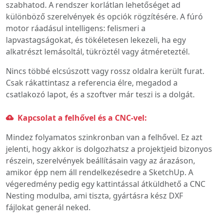
szabhatod. A rendszer korlátlan lehetőséget ad
különböző szerelvények és opciók rögzítésére. A fúró
motor ráadásul intelligens: felismeri a
lapvastagságokat, és tökéletesen lekezeli, ha egy
alkatrészt lemásoltál, tükröztél vagy átméreteztél.
Nincs többé elcsúszott vagy rossz oldalra került furat.
Csak rákattintasz a referencia élre, megadod a
csatlakozó lapot, és a szoftver már teszi is a dolgát.
Kapcsolat a felhővel és a CNC-vel:
Mindez folyamatos szinkronban van a felhővel. Ez azt
jelenti, hogy akkor is dolgozhatsz a projektjeid bizonyos
részein, szerelvények beállításain vagy az árazáson,
amikor épp nem áll rendelkezésedre a SketchUp. A
végeredmény pedig egy kattintással átküldhető a CNC
Nesting modulba, ami tiszta, gyártásra kész DXF
fájlokat generál neked.