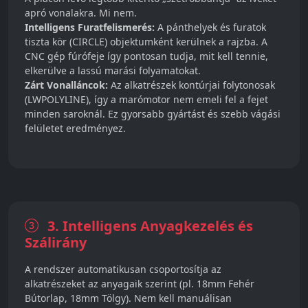
apró vonalakra. Mi nem.
Intelligens Furatfelismerés:
A pánthelyek és furatok
tiszta kör (CIRCLE) objektumként kerülnek a rajzba. A
CNC gép fúrófeje így pontosan tudja, mit kell tennie,
elkerülve a lassú marási folyamatokat.
Zárt Vonalláncok:
Az alkatrészek kontúrjai folytonosak
(LWPOLYLINE), így a marómotor nem emeli fel a fejet
minden saroknál. Ez gyorsabb gyártást és szebb vágási
felületet eredményez.
3. Intelligens Anyagkezelés és
Szálirány
A rendszer automatikusan csoportosítja az
alkatrészeket az anyagaik szerint (pl. 18mm Fehér
Bútorlap, 18mm Tölgy). Nem kell manuálisan