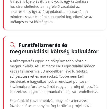
A vizuális kijelölés itt is működik: egy kattintással
hozzárendelheted a megfelelő vasalatot az
alkatrészhez, így az árajánlatodban garantáltan
minden csavar és pánt szerepelni fog, elkerülve az
utólagos extra költségeket.
Furatfelismerés és
megmunkálási költség kalkulátor
A bútorgyártás egyik legidőigényesebb része a
megmunkálás. Az Estimator PRO egyedülálló módon
képes felismerni a 3D modellben lévő furatokat,
süllyesztéseket és marásokat. Többé nem kell
becslésekre hagyatkoznod: a rendszer pontosan
kiszámolja a furatok számát vagy a marófej úthosszát,
és ezekhez egyedi megmunkálási díjakat rendelhetsz.
Ez a funkció teszi lehetővé, hogy már a tervezési
fázisban lásd: mennyibe fog kerülni a projekt CNC