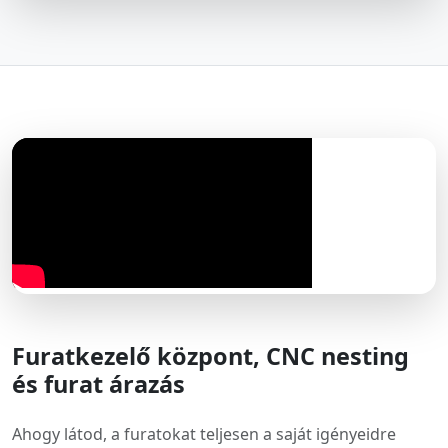
Furatkezelő központ, CNC nesting
és furat árazás
Ahogy látod, a furatokat teljesen a saját igényeidre