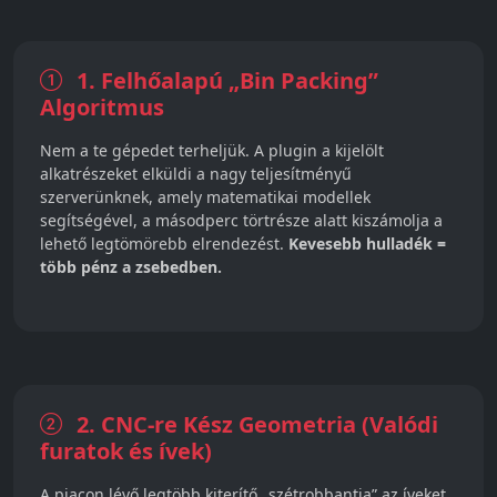
1. Felhőalapú „Bin Packing”
Algoritmus
Nem a te gépedet terheljük. A plugin a kijelölt
alkatrészeket elküldi a nagy teljesítményű
szerverünknek, amely matematikai modellek
segítségével, a másodperc törtrésze alatt kiszámolja a
lehető legtömörebb elrendezést.
Kevesebb hulladék =
több pénz a zsebedben.
2. CNC-re Kész Geometria (Valódi
furatok és ívek)
A piacon lévő legtöbb kiterítő „szétrobbantja” az íveket