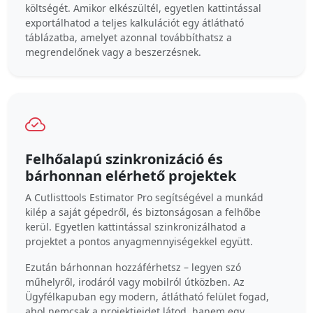
költségét. Amikor elkészültél, egyetlen kattintással
exportálhatod a teljes kalkulációt egy átlátható
táblázatba, amelyet azonnal továbbíthatsz a
megrendelőnek vagy a beszerzésnek.
Felhőalapú szinkronizáció és
bárhonnan elérhető projektek
A Cutlisttools Estimator Pro segítségével a munkád
kilép a saját gépedről, és biztonságosan a felhőbe
kerül. Egyetlen kattintással szinkronizálhatod a
projektet a pontos anyagmennyiségekkel együtt.
Ezután bárhonnan hozzáférhetsz – legyen szó
műhelyről, irodáról vagy mobilról útközben. Az
Ügyfélkapuban egy modern, átlátható felület fogad,
ahol nemcsak a projektjeidet látod, hanem egy