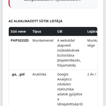
AZ ALKALMAZOTT SÜTIK LISTÁJA
Süti neve
Típus
Cél
Lejárat
PHPSESSID
Munkamenet
A weboldal
Munkamen
alapvető
vége
működésének
biztosítása
(bejelentkezés,
folyamatok).
_ga, _gid
Analitika
Google
2 év / 24 ór
Analytics:
névtelen
statisztikai
adatok gyűjtése
a
látogatottságról.