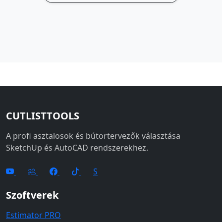
CUTLISTTOOLS
A profi asztalosok és bútortervezők választása
SketchUp és AutoCAD rendszerekhez.
S
Szoftverek
Estimator PRO